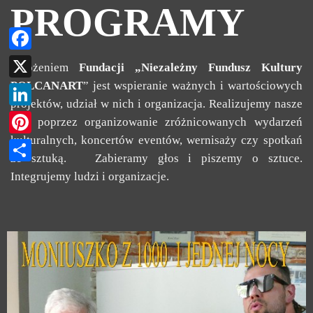
PROGRAMY
Facebook
Założeniem
Fundacji „Niezależny Fundusz Kultury
POLCANART
” jest wspieranie ważnych i wartościowych
X
projektów, udział w nich i organizacja. Realizujemy nasze
LinkedIn
cele poprzez organizowanie zróżnicowanych wydarzeń
kulturalnych, koncertów eventów, wernisaży czy spotkań
Pinterest
ze sztuką. Zabieramy głos i piszemy o sztuce.
Podziel
Integrujemy ludzi i organizacje.
się