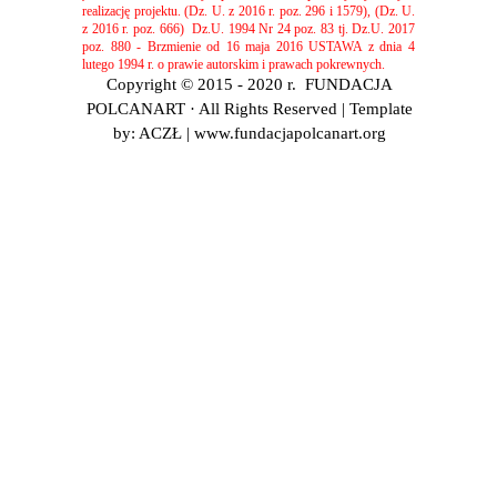
realizację projektu. (Dz. U. z 2016 r. poz. 296 i 1579), (Dz. U.
z 2016 r. poz. 666)
Dz.U. 1994 Nr 24 poz. 83 tj. Dz.U. 2017
poz. 880 - Brzmienie od 16 maja 2016 USTAWA z dnia 4
lutego 1994 r. o prawie autorskim i prawach pokrewnych.
Copyright © 2015 - 2020 r. FUNDACJA
POLCANART · All Rights Reserved | Template
by: ACZŁ | www.fundacjapolcanart.org