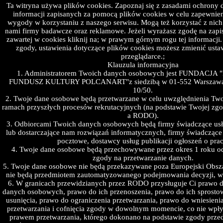
Ta witryna używa plików cookies. Zapoznaj się z zasadami ochrony
informacji zapisanych za pomocą plików cookies w celu zapewnie
wygody w korzystaniu z naszego serwisu. Mogą też korzystać z nich
nami firmy badawcze oraz reklamowe. Jeżeli wyrażasz zgodę na zapi
zawartej w cookies kliknij na; w prawym górnym rogu tej informacji. 
zgody, ustawienia dotyczące plików cookies możesz zmienić usta
przeglądarce.;
Klauzula informacyjna
1. Administratorem Twoich danych osobowych jest FUNDACJ
FUNDUSZ KULTURY POLCANART"z siedzibą w 01-552 Warszawa,
10/50.
2. Twoje dane osobowe będą przetwarzane w celu uwzględnienia Two
ramach przyszłych procesów rekrutacyjnych (na podstawie Twojej zgody 
a RODO).
3. Odbiorcami Twoich danych osobowych będą firmy świadczące usł
F U N D A C J A
lub dostarczające nam rozwiązań informatycznych, firmy świadczące u
pocztowe, dostawcy usług publikacji ogłoszeń o prac
4. Twoje dane osobowe będą przechowywane przez okres 1 roku o
N I E Z A L E Ż N Y  F U N D U S Z  K U L T U R Y  P O L C A N A R T
zgody na przetwarzanie danych.
5. Twoje dane osobowe nie będą przekazywane poza Europejski Obsz
nie będą przedmiotem zautomatyzowanego podejmowania decyzji, w 
6. W granicach przewidzianych przez RODO przysługuje Ci prawo 
danych osobowych, prawo do ich przenoszenia, prawo do ich sprosto
usunięcia, prawo do ograniczenia przetwarzania, prawo do wniesien
przetwarzania i cofnięcia zgody w dowolnym momencie, co nie wpł
prawem przetwarzania, którego dokonano na podstawie zgody przed